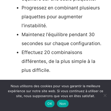
Progressez en combinant plusieurs
plaquettes pour augmenter
l’instabilité.
Maintenez l’équilibre pendant 30
secondes sur chaque configuration.
Effectuez 20 combinaisons
différentes, de la plus simple à la
plus difficile.
Conclusion
Nous utilisons des cookies pour vous garantir la meilleure
expérience sur notre site web. Si vous continuez à utiliser ce
site, nous supposerons que vous en êtes satisfait.
Premier prix
OK
Non